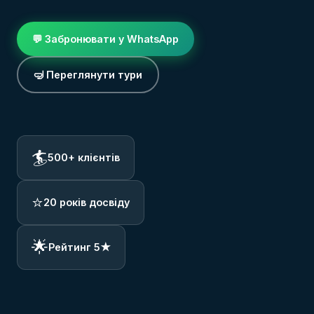
💬 Забронювати у WhatsApp
🤿 Переглянути тури
🏄
500+ клієнтів
⭐
20 років досвіду
🌟
Рейтинг 5★