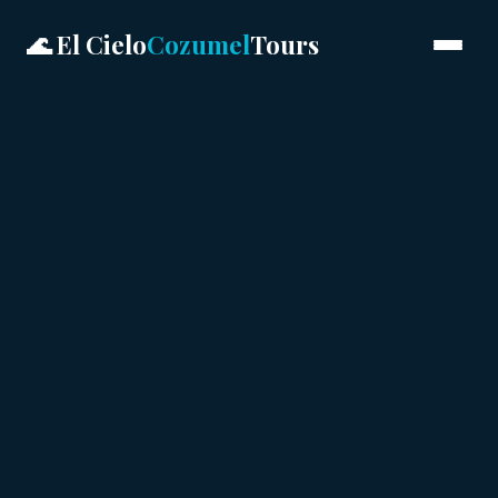
🌊 El Cielo
Cozumel
Tours